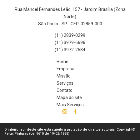
Rua Manoel Fernandes Leão, 157 - Jardim Brasília (Zona
Norte)
São Paulo - SP - CEP: 02859-000
(11) 2839-0299
(11) 3979-6696
(11) 3972-2584
Home
Empresa
Missão
Serviços
Contato
Mapa do site
Mais Serviços
O inteiro teor deste site está sujeito à proteção de direitos autorais. Copyright©
Relux Pinturas (Lei 9610 de 19/02/1998)