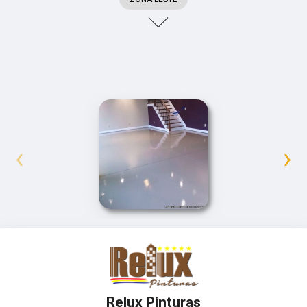
‹
›
Relux Pinturas