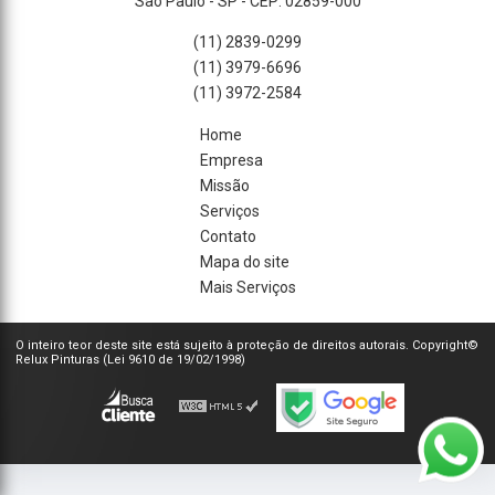
São Paulo - SP - CEP: 02859-000
(11) 2839-0299
(11) 3979-6696
(11) 3972-2584
Home
Empresa
Missão
Serviços
Contato
Mapa do site
Mais Serviços
O inteiro teor deste site está sujeito à proteção de direitos autorais. Copyright©
Relux Pinturas (Lei 9610 de 19/02/1998)